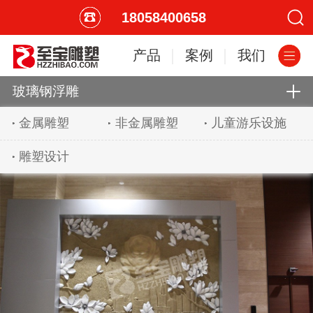
18058400658
产品
案例
我们
玻璃钢浮雕
金属雕塑
非金属雕塑
儿童游乐设施
雕塑设计