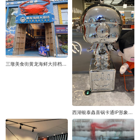
三墩美食街黄龙海鲜大排档玻璃钢大螃蟹雕塑项目
西湖银泰灥喜锅卡通IP形象定制