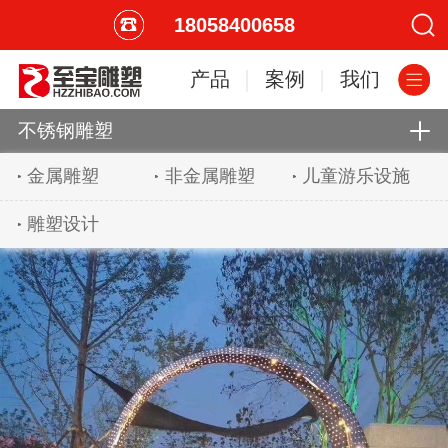
18058400658
产品
案例
我们
不锈钢雕塑
金属雕塑
非金属雕塑
儿童游乐设施
雕塑设计