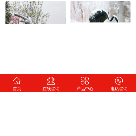
定制不锈钢浪花镜面雕塑
首页
在线咨询
产品中心
电话咨询
地产水池镜面鸟不锈钢雕塑定制
公园广场火焰造型不锈钢雕塑定制
城市广场抽象凤尾不锈钢雕塑定制