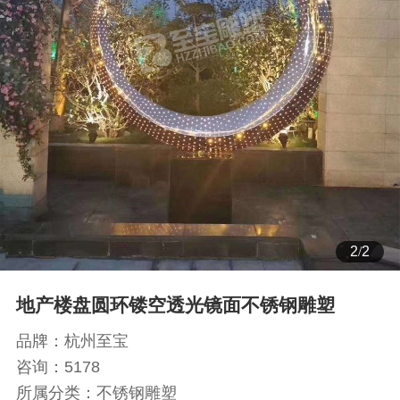
1
/
2
地产楼盘圆环镂空透光镜面不锈钢雕塑
品牌：
杭州至宝
咨询：
5178
所属分类：
不锈钢雕塑