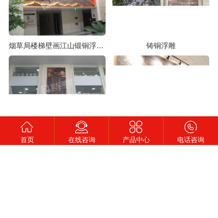
铸铜浮雕
烟草局楼梯壁画江山锻铜浮雕定制
消防办事处壁画习近平名句锻铜浮雕定制
财务公司壁画劳作图锻铜浮雕定制
首页
在线咨询
产品中心
电话咨询
铸铜浮雕