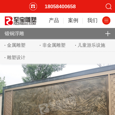
18058400658
产品
案例
我们
锻铜浮雕
金属雕塑
非金属雕塑
儿童游乐设施
雕塑设计