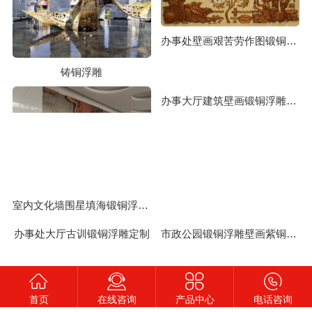
办事处壁画艰苦劳作图锻铜浮雕定制
铸铜浮雕
室内文化墙围星填海锻铜浮雕定制
办事大厅建筑壁画锻铜浮雕定制
办事处大厅古训锻铜浮雕定制
市政公园锻铜浮雕壁画紫铜黄铜雕塑定制
首页
在线咨询
产品中心
电话咨询
产品中心
工程案例
联系我们