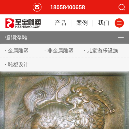
18058400658
产品
案例
我们
锻铜浮雕
金属雕塑
非金属雕塑
儿童游乐设施
雕塑设计