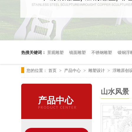
热搜关键词：
景观雕塑
镜面雕塑
不锈钢雕塑
锻铜浮
您的位置：
首页
产品中心
雕塑设计
浮雕原创
>
>
>
山水风景
产品中心
PRODUCT CENTER