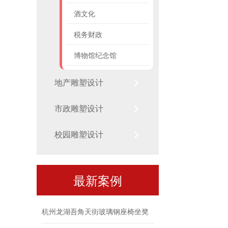
酒文化
税务财政
博物馆纪念馆
台州文旦观光风情带建设玻璃钢IP娃娃雕塑项目
地产雕塑设计
烤漆不锈钢雕塑前进街道项目
市政雕塑设计
不锈钢镂空风车雕塑冠山数字产业园
校园雕塑设计
杭州滨江绿城·江河鸣翠不锈钢雕塑项目
富阳山水雍翠别院艺术不锈钢雕塑项目
最新案例
宁波海曙区万兴路山形不锈钢雕塑
杭州龙湖吾角天街玻璃钢座椅坐凳