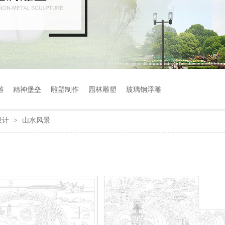
雕
精神堡垒
雕塑制作
园林雕塑
玻璃钢浮雕
设计
山水风景
>