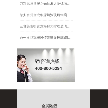
万科温州世纪之光抽象人物镜面不锈钢雕塑
荣安台州金成华府烤漆玻璃钢鹿群、花钵雕塑项目
三墩美食街黄龙海鲜大排档玻璃钢大螃蟹雕塑项目
台州文旦观光风情带建设玻璃钢IP娃娃雕塑项目
烤漆不锈钢雕塑前进街道项目
不锈钢镂空风车雕塑冠山数字产业园
咨询热线
400-800-5294
杭州滨江绿城·江河鸣翠不锈钢雕塑项目
富阳山水雍翠别院艺术不锈钢雕塑项目
宁波海曙区万兴路山形不锈钢雕塑
金属雕塑