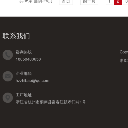
共35条 当前2/4页
首页
前一页
1
2
3
联系我们
咨询热线
Co
18058400658
浙IC
企业邮箱
hzzhibao@qq.com
工厂地址
浙江省杭州市桐庐县富春江镇孝门村1号