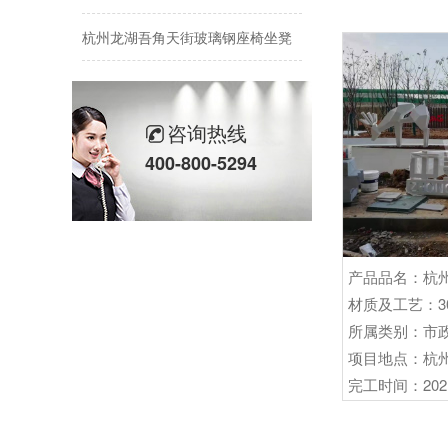
杭州龙湖吾角天街玻璃钢座椅坐凳
万科温州世纪之光抽象人物镜面不锈钢雕塑
荣安台州金成华府烤漆玻璃钢鹿群、花钵雕塑项目
咨询热线
400-800-5294
三墩美食街黄龙海鲜大排档玻璃钢大螃蟹雕塑项目
台州文旦观光风情带建设玻璃钢IP娃娃雕塑项目
烤漆不锈钢雕塑前进街道项目
材质及工艺：3
不锈钢镂空风车雕塑冠山数字产业园
所属类别：市
杭州滨江绿城·江河鸣翠不锈钢雕塑项目
项目地点：杭
完工时间：2021-
富阳山水雍翠别院艺术不锈钢雕塑项目
宁波海曙区万兴路山形不锈钢雕塑