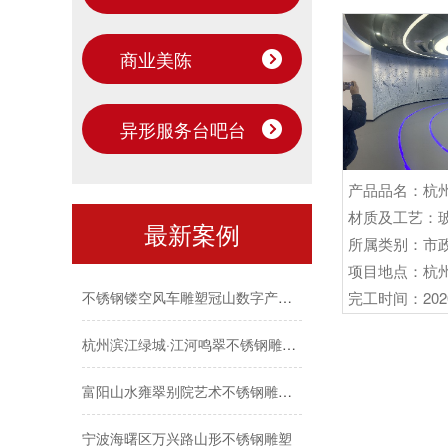
商业美陈
异形服务台吧台
产品品名：杭
台州文旦观光风情带建设玻璃钢IP娃娃雕塑项目
材质及工艺：
最新案例
烤漆不锈钢雕塑前进街道项目
所属类别：市
项目地点：杭
不锈钢镂空风车雕塑冠山数字产业园
完工时间：202
杭州滨江绿城·江河鸣翠不锈钢雕塑项目
富阳山水雍翠别院艺术不锈钢雕塑项目
宁波海曙区万兴路山形不锈钢雕塑